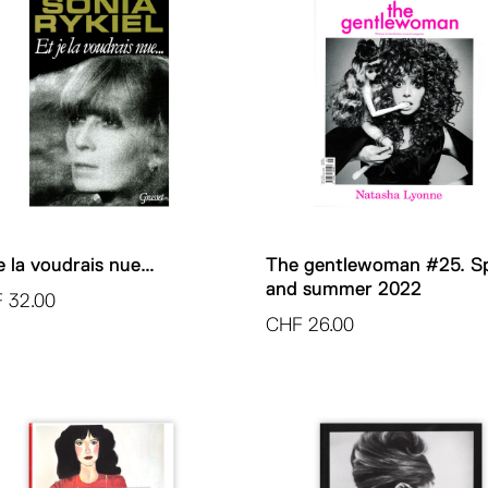
je la voudrais nue…
The gentlewoman #25. Sp
and summer 2022
F
32.00
CHF
26.00