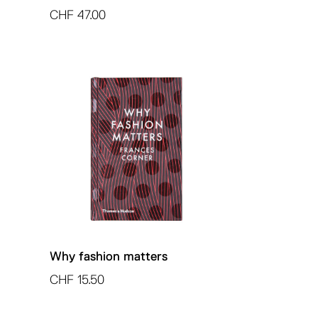
CHF
47.00
Why fashion matters
CHF
15.50