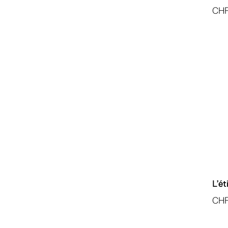
CH
L’é
CH