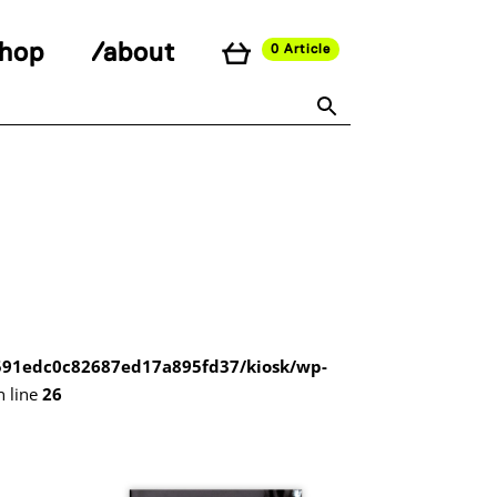
shop
/about
0 Article
591edc0c82687ed17a895fd37/kiosk/wp-
 line
26