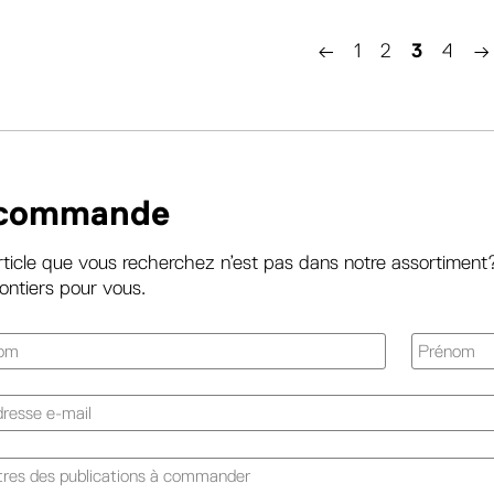
←
1
2
3
4
→
commande
article que vous recherchez n’est pas dans notre assortime
lontiers pour vous.