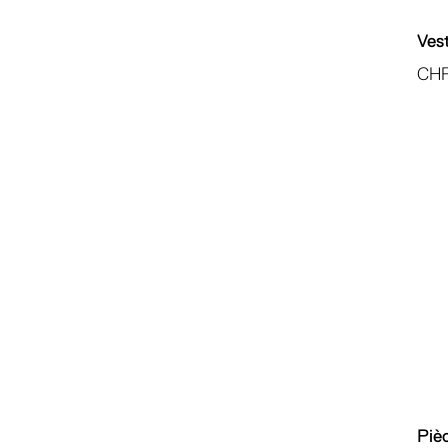
Ves
CH
Piè