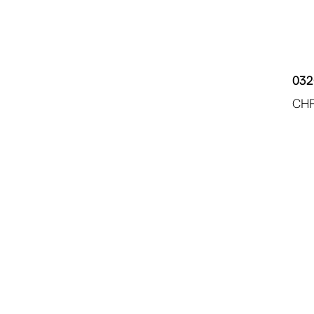
032
CH