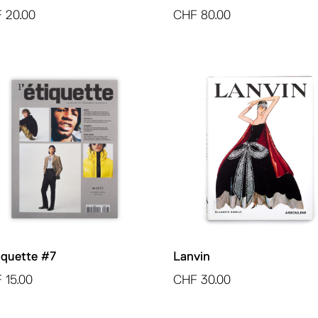
F
20.00
CHF
80.00
tiquette #7
Lanvin
F
15.00
CHF
30.00