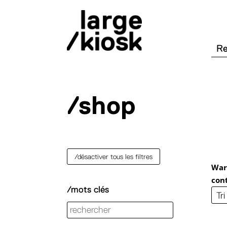
/shop
/désactiver tous les filtres
War
con
/mots clés