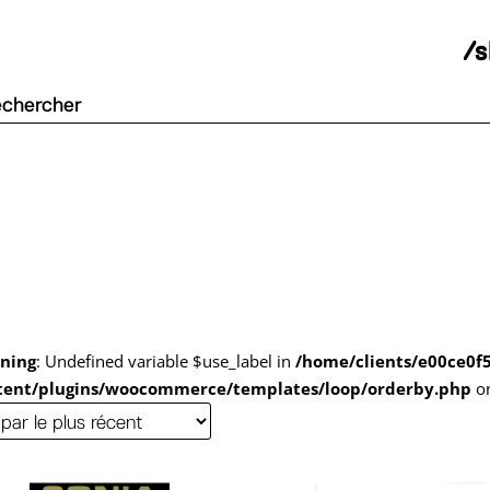
/
ning
: Undefined variable $use_label in
/home/clients/e00ce0f
tent/plugins/woocommerce/templates/loop/orderby.php
on