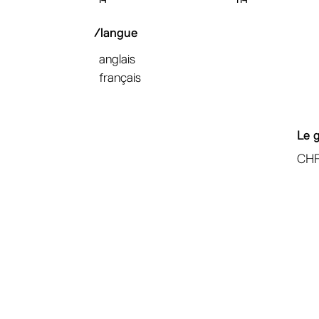
/langue
anglais
français
Le 
CH