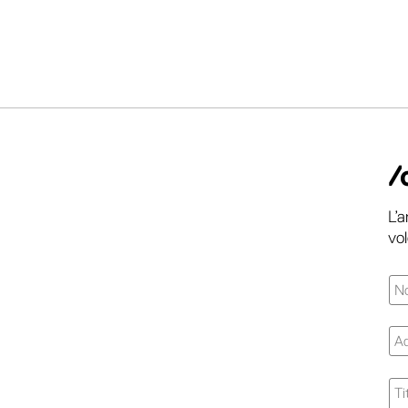
/
L’
vo