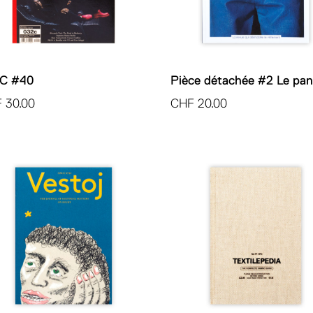
C #40
Pièce détachée #2 Le pan
F
30.00
CHF
20.00