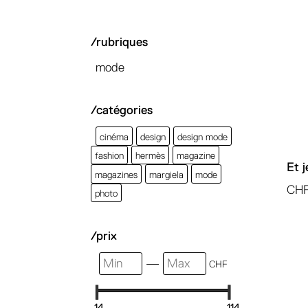
/rubriques
mode
/catégories
cinéma
design
design mode
fashion
hermès
magazine
Et 
magazines
margiela
mode
CH
photo
/prix
—
CHF
14
114