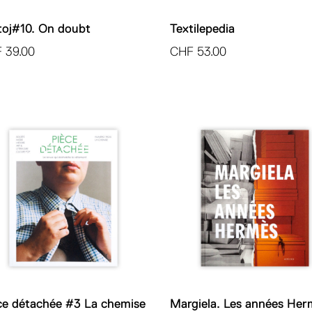
toj#10. On doubt
Textilepedia
F
39.00
CHF
53.00
ce détachée #3 La chemise
Margiela. Les années Her