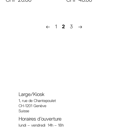
←
1
2
3
→
Large/Kiosk
1, rue
de Chantepoulet
CH-1201 Genève
Suisse
Horaires d’ouverture
lundi – vendredi 14h – 18h