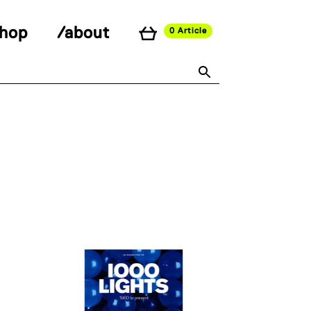
shop
/about
0 Article