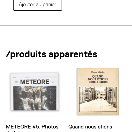
A
Ajouter au panier
quantité
l
de
t
Camera
e
1940/41
r
n
a
/produits apparentés
t
i
v
e
:
METEORE #5. Photos
Quand nous étions