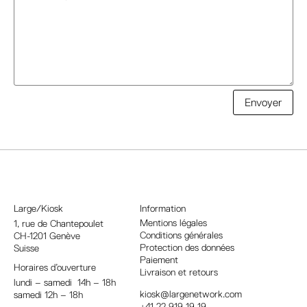
A
Envoyer
l
t
e
r
n
a
Large/Kiosk
Information
t
Mentions légales
1, rue
de Chantepoulet
Conditions générales
CH-1201 Genève
i
Protection des données
Suisse
v
Paiement
Horaires d’ouverture
e
Livraison et retours
lundi – samedi 14h – 18h
:
kiosk@largenetwork.com
samedi 12h – 18h
+41 22 919 19 19