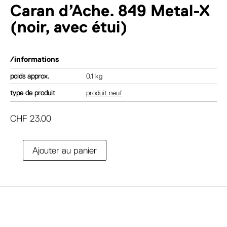
Caran d’Ache. 849 Metal-X
(noir, avec étui)
/informations
poids
0.1 kg
type de produit
produit neuf
CHF
23.00
A
Ajouter au panier
quantité
l
de
t
Caran
e
d'Ache.
r
849
n
Metal-
a