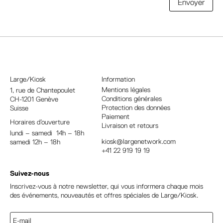
A
Envoyer
l
t
e
r
n
a
Large/Kiosk
Information
t
Mentions légales
1, rue
de Chantepoulet
Conditions générales
CH-1201 Genève
i
Protection des données
Suisse
v
Paiement
Horaires d’ouverture
e
Livraison et retours
lundi – samedi 14h – 18h
:
kiosk@largenetwork.com
samedi 12h – 18h
+41 22 919 19 19
Suivez-nous
Inscrivez-vous à notre newsletter, qui vous informera chaque mois
des événements, nouveautés et offres spéciales de Large/Kiosk.