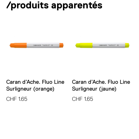
X
/produits apparentés
t
(noir,
i
avec
v
étui)
e
:
Caran d’Ache. Fluo Line
Caran d’Ache. Fluo Line
Surligneur (orange)
Surligneur (jaune)
CHF
1.65
CHF
1.65