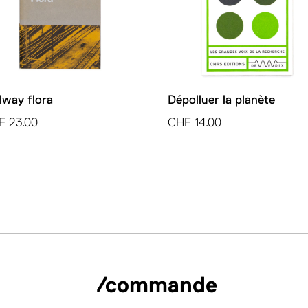
lway flora
Dépolluer la planète
F
23.00
CHF
14.00
/commande