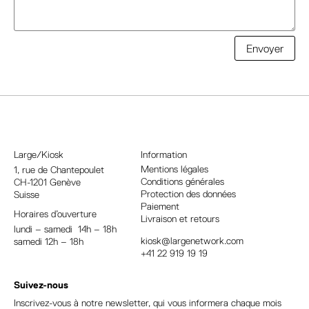
A
Envoyer
l
t
e
r
n
a
Large/Kiosk
Information
t
Mentions légales
1, rue
de Chantepoulet
Conditions générales
CH-1201 Genève
i
Protection des données
Suisse
v
Paiement
Horaires d’ouverture
e
Livraison et retours
lundi – samedi 14h – 18h
:
kiosk@largenetwork.com
samedi 12h – 18h
+41 22 919 19 19
Suivez-nous
Inscrivez-vous à notre newsletter, qui vous informera chaque mois