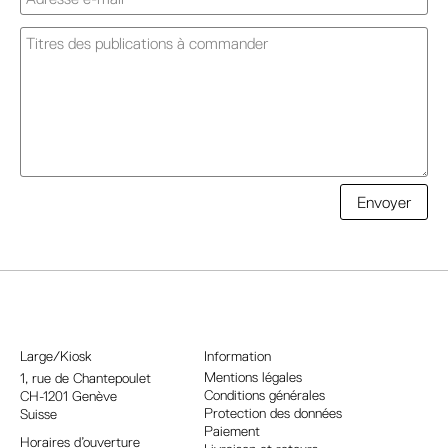
A
Envoyer
l
t
e
r
n
a
Large/Kiosk
Information
t
Mentions légales
1, rue
de Chantepoulet
Conditions générales
CH-1201 Genève
i
Protection des données
Suisse
v
Paiement
Horaires d’ouverture