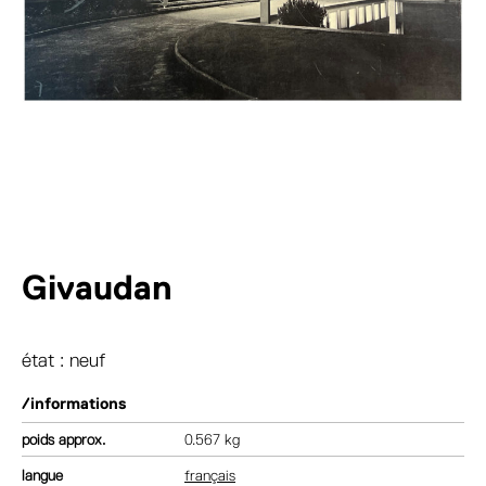
Givaudan
état : neuf
/informations
poids
0.567 kg
langue
français