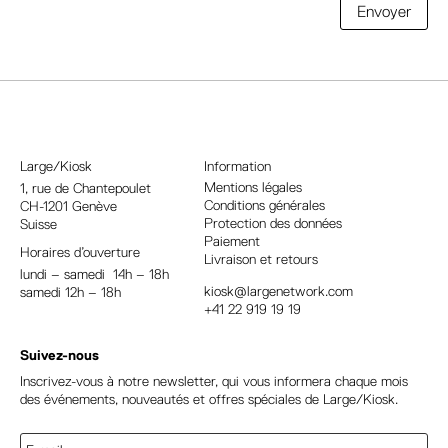
A
Envoyer
l
t
e
r
n
a
Large/Kiosk
Information
t
Mentions légales
1, rue
de Chantepoulet
Conditions générales
CH-1201 Genève
i
Protection des données
Suisse
v
Paiement
Horaires d’ouverture
e
Livraison et retours
lundi – samedi 14h – 18h
:
kiosk@largenetwork.com
samedi 12h – 18h
+41 22 919 19 19
Suivez-nous
Inscrivez-vous à notre newsletter, qui vous informera chaque mois
des événements, nouveautés et offres spéciales de Large/Kiosk.