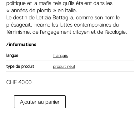
politique et la mafia tels qu’ils étaient dans les
« années de plomb » en Italie.
Le destin de Letizia Battaglia, comme son nom le
présageait, incarne les luttes contemporaines du
féminisme, de l’engagement citoyen et de l’écologie.
/informations
langue
français
type de produit
produit neuf
CHF
40.00
A
Ajouter au panier
quantité
l
de
t
Je
e
m'empare
r
du
n