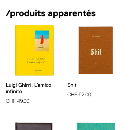
monde
a
où
/produits apparentés
t
qu'il
i
soit
v
e
:
Luigi Ghirri. L’amico
Shit
infinito
CHF
52.00
CHF
49.00