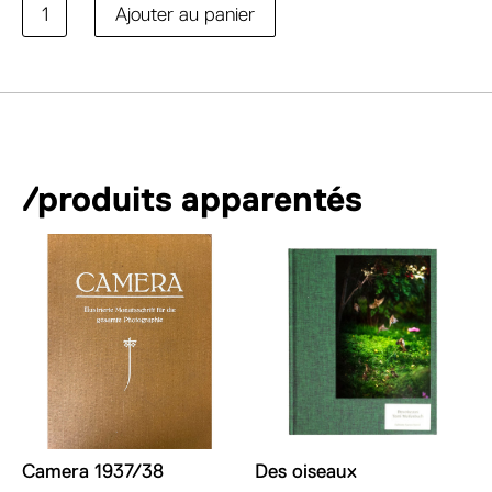
quantité
A
Ajouter au panier
de
l
Jours
t
Blancs
e
r
n
a
/produits apparentés
t
i
v
e
:
Des oiseaux
Camera 1937/38