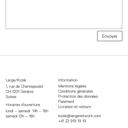
A
Envoyer
l
t
e
r
n
a
Large/Kiosk
Information
t
Mentions légales
1, rue
de Chantepoulet
Conditions générales
CH-1201 Genève
i
Protection des données
Suisse
v
Paiement
Horaires d’ouverture
e
Livraison et retours
lundi – samedi 14h – 18h
:
kiosk@largenetwork.com
samedi 12h – 18h
+41 22 919 19 19