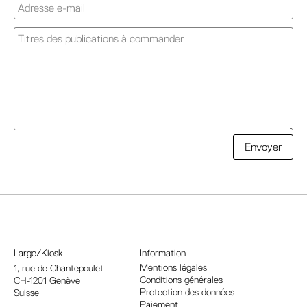
A
Envoyer
l
t
e
r
n
a
Large/Kiosk
Information
t
Mentions légales
1, rue
de Chantepoulet
Conditions générales
CH-1201 Genève
i
Protection des données
Suisse
v
Paiement