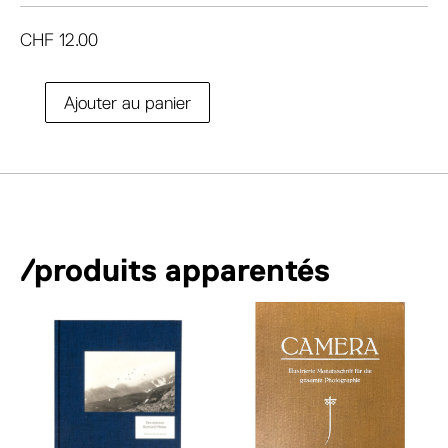
CHF
12.00
A
Ajouter au panier
quantité
l
de
t
Kertesz
e
r
n
a
/produits apparentés
t
i
v
e
: