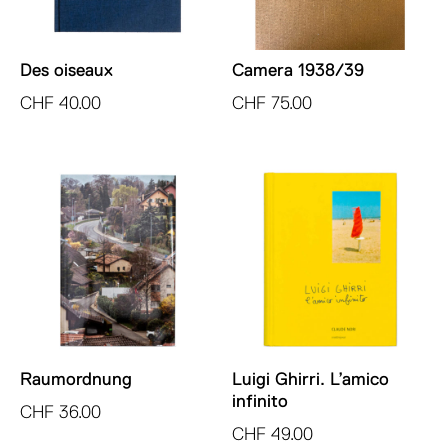
Des oiseaux
Camera 1938/39
CHF
40.00
CHF
75.00
Raumordnung
Luigi Ghirri. L’amico
infinito
CHF
36.00
CHF
49.00