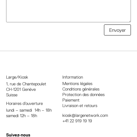
A
Envoyer
l
t
e
r
n
a
Large/Kiosk
Information
t
Mentions légales
1, rue
de Chantepoulet
Conditions générales
CH-1201 Genève
i
Protection des données
Suisse
v
Paiement
Horaires d’ouverture
e
Livraison et retours
lundi – samedi 14h – 18h
:
kiosk@largenetwork.com
samedi 12h – 18h
+41 22 919 19 19
Suivez-nous