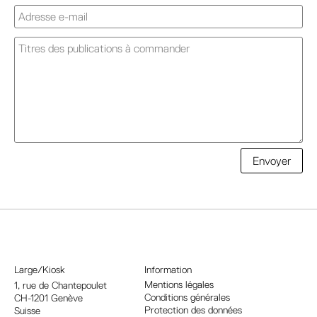
A
Envoyer
l
t
e
r
n
a
Large/Kiosk
Information
t
Mentions légales
1, rue
de Chantepoulet
Conditions générales
CH-1201 Genève
i
Protection des données
Suisse