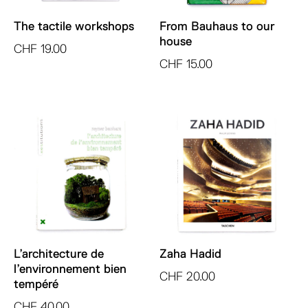
The tactile workshops
From Bauhaus to our
house
CHF
19.00
CHF
15.00
L’architecture de
Zaha Hadid
l’environnement bien
CHF
20.00
tempéré
CHF
40.00