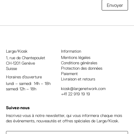
A
Envoyer
l
t
e
r
n
a
Large/Kiosk
Information
t
Mentions légales
1, rue
de Chantepoulet
Conditions générales
CH-1201 Genève
i
Protection des données
Suisse
v
Paiement
Horaires d’ouverture
e
Livraison et retours
lundi – samedi 14h – 18h
:
kiosk@largenetwork.com
samedi 12h – 18h
+41 22 919 19 19
Suivez-nous
Inscrivez-vous à notre newsletter, qui vous informera chaque mois
des événements, nouveautés et offres spéciales de Large/Kiosk.