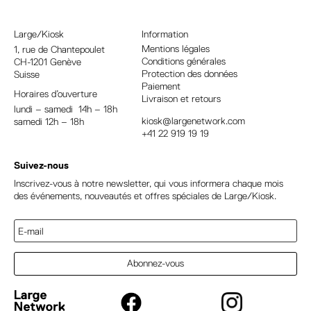
n
a
Large/Kiosk
Information
t
Mentions légales
1, rue
de Chantepoulet
Conditions générales
CH-1201 Genève
i
Protection des données
Suisse
v
Paiement
Horaires d’ouverture
e
Livraison et retours
lundi – samedi 14h – 18h
:
kiosk@largenetwork.com
samedi 12h – 18h
+41 22 919 19 19
Suivez-nous
Inscrivez-vous à notre newsletter, qui vous informera chaque mois
des événements, nouveautés et offres spéciales de Large/Kiosk.
Abonnez-vous