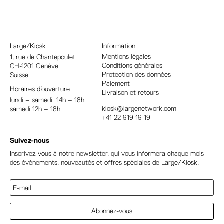
e
r
n
a
Large/Kiosk
Information
t
Mentions légales
1, rue
de Chantepoulet
Conditions générales
CH-1201 Genève
i
Protection des données
Suisse
v
Paiement
Horaires d’ouverture
e
Livraison et retours
lundi – samedi 14h – 18h
:
kiosk@largenetwork.com
samedi 12h – 18h
+41 22 919 19 19
Suivez-nous
Inscrivez-vous à notre newsletter, qui vous informera chaque mois
des événements, nouveautés et offres spéciales de Large/Kiosk.
Abonnez-vous