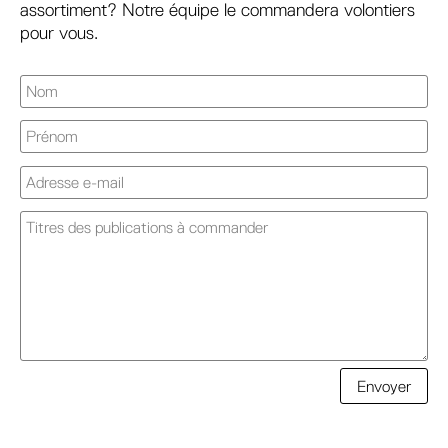
assortiment? Notre équipe le commandera volontiers
pour vous.
A
Envoyer
l
t