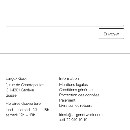
A
Envoyer
l
t
e
r
n
a
Large/Kiosk
Information
t
Mentions légales
1, rue
de Chantepoulet
Conditions générales
CH-1201 Genève
i
Protection des données
Suisse
v
Paiement
Horaires d’ouverture
e
Livraison et retours
lundi – samedi 14h – 18h
:
kiosk@largenetwork.com
samedi 12h – 18h
+41 22 919 19 19