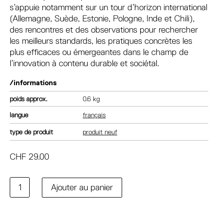
s’appuie notamment sur un tour d’horizon international
(Allemagne, Suède, Estonie, Pologne, Inde et Chili),
des rencontres et des observations pour rechercher
les meilleurs standards, les pratiques concrètes les
plus efficaces ou émergeantes dans le champ de
l’innovation à contenu durable et sociétal.
/informations
poids
0.6 kg
langue
français
type de produit
produit neuf
CHF
29.00
quantité
A
Ajouter au panier
de
l
#Sobériser.
t