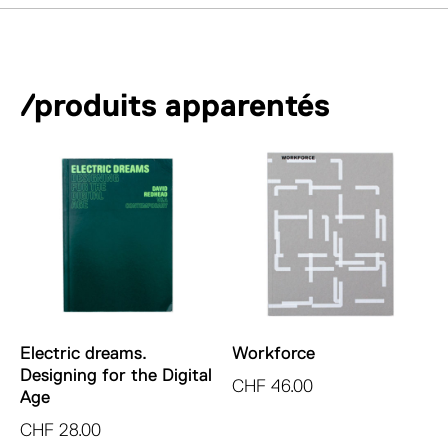
Innover
e
pour
r
un
n
monde
a
/produits apparentés
durable.
t
i
v
e
:
Electric dreams.
Workforce
Designing for the Digital
CHF
46.00
Age
CHF
28.00