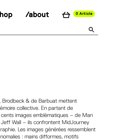
shop
/about
0 Article
), Brodbeck & de Barbuat mettent
a mémoire collective. En partant de
ux cents images emblématiques – de Man
Jeff Wall – ils confrontent MidJourney
ographie. Les images générées ressemblent
anomalies : mains difformes, motifs