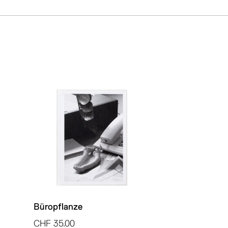
Büropflanze
CHF
35.00