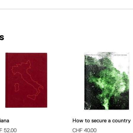
t
Une
e
histoire
r
parallèle
n
a
s
t
i
v
e
:
liana
How to secure a country
F
52.00
CHF
40.00