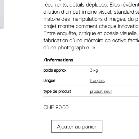
récurrents, détails déplacés. Elles révèlent
dilution d’un patrimoine visuel, standardis
histoire des manipulations d’images, du 
projet montre comment chaque innovation 
Entre enquête, critique et poésie visuelle,
fabrication d’une mémoire collective factic
d’une photographie. »
/informations
poids
3 kg
langue
français
type de produit
produit neuf
CHF
90.00
A
Ajouter au panier
quantité
l
de