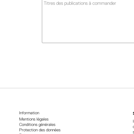
A
l
t
e
r
n
a
t
i
Information
v
Mentions légales
Conditions générales
e
Protection des données