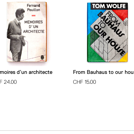
v
e
:
oires d’un architecte
From Bauhaus to our hou
F
24.00
CHF
15.00