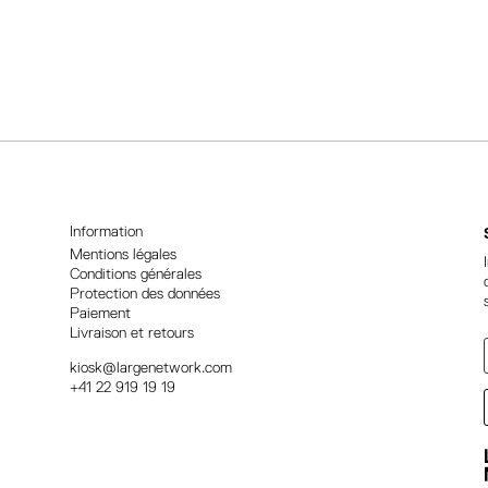
A
l
t
e
r
n
a
t
i
Information
v
Mentions légales
Conditions générales
e
Protection des données
:
Paiement
Livraison et retours
kiosk@largenetwork.com
+41 22 919 19 19