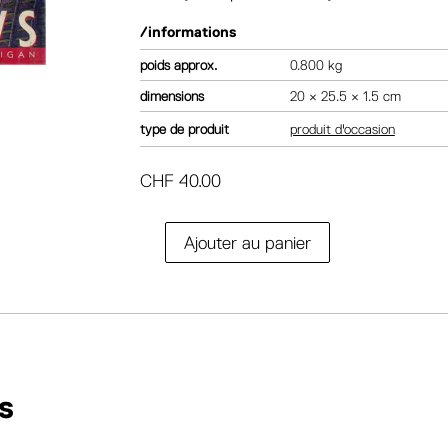
/informations
poids
0.800 kg
dimensions
20 × 25.5 × 1.5 cm
type de produit
produit d'occasion
CHF
40.00
A
Ajouter au panier
quantité
l
de
t
Yesterday's
e
tomorrows
r
n
a
s
t
i