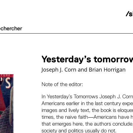
/
Yesterday’s tomorro
Joseph J. Corn and Brian Horrigan
Note of the editor:
In
Yesterday’s Tomorrows
Joseph J. Corn 
Americans earlier in the last century expe
images and lively text, the book is eloq
times, the naive faith―Americans have h
that emerges here, the authors conclude,
society and politics usually do not.