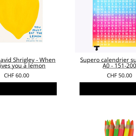
avid Shrigley - When
Supero calendrier s
 gives you a lemon
A0 - 151-20
CHF
60.00
CHF
50.00
jouter au panier
Ajouter au pani