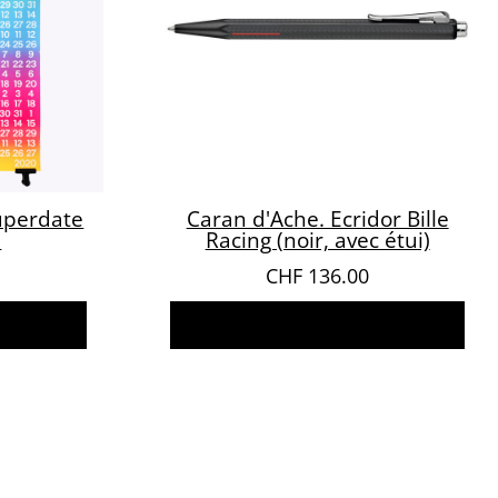
uperdate
Caran d'Ache. Ecridor Bille
0
Racing (noir, avec étui)
CHF
136.00
er
Ajouter au panier