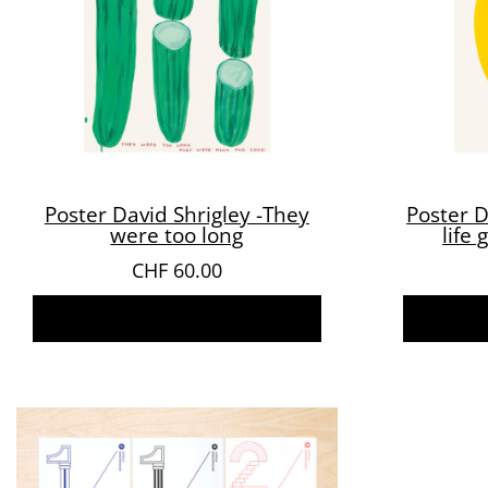
Poster David Shrigley -They
Poster D
were too long
life
CHF
60.00
Ajouter au panier
A