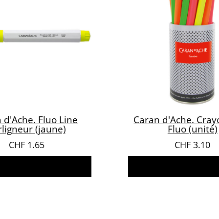
 d'Ache. Fluo Line
Caran d'Ache. Cray
rligneur (jaune)
Fluo (unité)
CHF
1.65
CHF
3.10
jouter au panier
Choix des optio