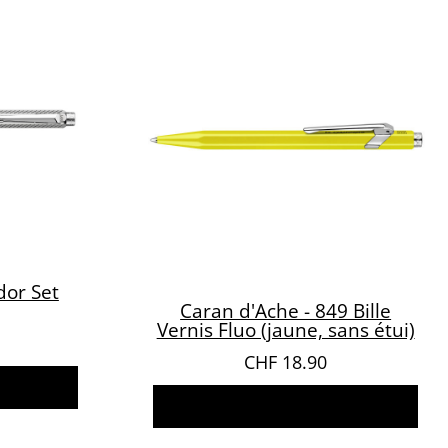
dor Set
Caran d'Ache - 849 Bille
Vernis Fluo (jaune, sans étui)
CHF
18.90
er
Ajouter au panier