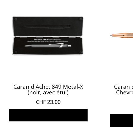
Caran d'Ache. 849 Metal-X
Caran d
(noir, avec étui)
Chevro
CHF
23.00
Ajouter au panier
A