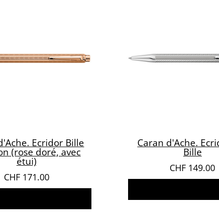
'Ache. Ecridor Bille
Caran d'Ache. Ecri
n (rose doré, avec
Bille
étui)
CHF
149.00
CHF
171.00
Ajouter au pani
jouter au panier