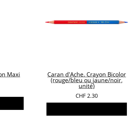
on Maxi
Caran d'Ache. Crayon Bicolor
(rouge/bleu ou jaune/noir,
unité)
CHF
2.30
ns
Ajouter au panier