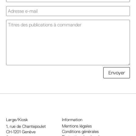
A
Envoyer
l
t
e
r
n
a
Large/Kiosk
Information
t
Mentions légales
1, rue
de Chantepoulet
Conditions générales
CH-1201 Genève
i