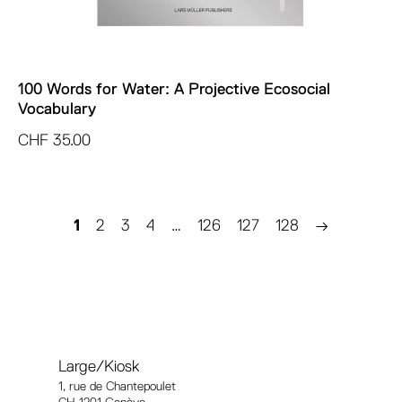
100 Words for Water: A Projective Ecosocial
Vocabulary
CHF
35.00
1
2
3
4
…
126
127
128
→
Large/Kiosk
1, rue
de Chantepoulet
CH-1201 Genève