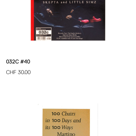
032C #40
CHF
30.00