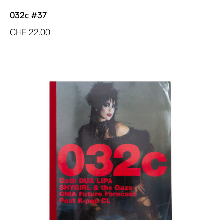
032c #37
CHF
22.00