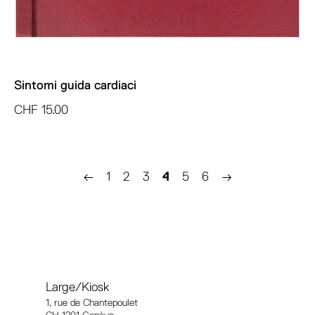
Sintomi guida cardiaci
CHF
15.00
←
1
2
3
4
5
6
→
Large/Kiosk
1, rue
de Chantepoulet
CH-1201 Genève