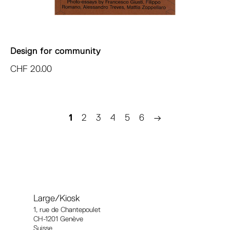
Design for community
CHF
20.00
1
2
3
4
5
6
→
Large/Kiosk
1, rue
de Chantepoulet
CH-1201 Genève
Suisse