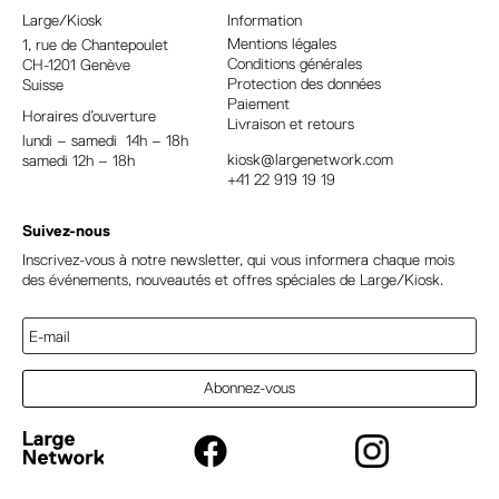
a
Large/Kiosk
Information
t
Mentions légales
1, rue
de Chantepoulet
Conditions générales
CH-1201 Genève
i
Protection des données
Suisse
v
Paiement
Horaires d’ouverture
e
Livraison et retours
lundi – samedi 14h – 18h
:
kiosk@largenetwork.com
samedi 12h – 18h
+41 22 919 19 19
Suivez-nous
Inscrivez-vous à notre newsletter, qui vous informera chaque mois
des événements, nouveautés et offres spéciales de Large/Kiosk.
Abonnez-vous