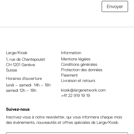
A
Envoyer
l
t
e
r
n
a
Large/Kiosk
Information
t
Mentions légales
1, rue
de Chantepoulet
Conditions générales
CH-1201 Genève
i
Protection des données
Suisse
v
Paiement
Horaires d’ouverture
e
Livraison et retours
lundi – samedi 14h – 18h
:
kiosk@largenetwork.com
samedi 12h – 18h
+41 22 919 19 19
Suivez-nous
Inscrivez-vous à notre newsletter, qui vous informera chaque mois
des événements, nouveautés et offres spéciales de Large/Kiosk.