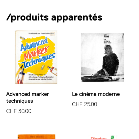
n
a
/produits apparentés
t
i
v
e
:
Advanced marker
Le cinéma moderne
techniques
CHF
25.00
CHF
30.00