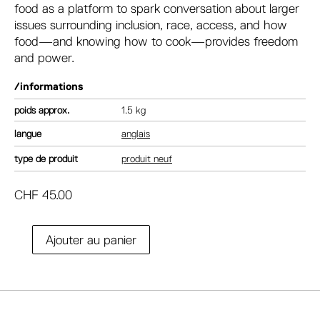
food as a platform to spark conversation about larger
issues surrounding inclusion, race, access, and how
food—and knowing how to cook—provides freedom
and power.
/informations
poids
1.5 kg
langue
anglais
type de produit
produit neuf
CHF
45.00
A
Ajouter au panier
quantité
l
de
t
Black
e
power
r
kitchen