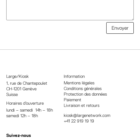
A
Envoyer
l
t
e
r
n
a
Large/Kiosk
Information
t
Mentions légales
1, rue
de Chantepoulet
Conditions générales
CH-1201 Genève
i
Protection des données
Suisse
v
Paiement
Horaires d’ouverture
e
Livraison et retours
lundi – samedi 14h – 18h
:
kiosk@largenetwork.com
samedi 12h – 18h
+41 22 919 19 19
Suivez-nous