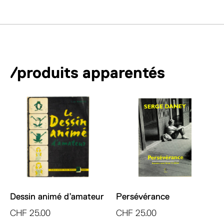
de
t
Cinéma
e
suisse:
r
nouvelles
n
approches
a
/produits apparentés
t
i
v
e
:
Dessin animé d’amateur
Persévérance
CHF
25.00
CHF
25.00