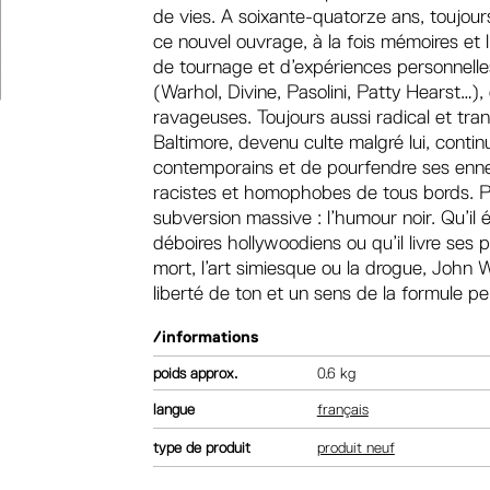
de vies. A soixante-quatorze ans, toujours
ce nouvel ouvrage, à la fois mémoires et l
de tournage et d’expériences personnelle
(Warhol, Divine, Pasolini, Patty Hearst…)
ravageuses. Toujours aussi radical et tran
Baltimore, devenu culte malgré lui, contin
contemporains et de pourfendre ses ennem
racistes et homophobes de tous bords. Po
subversion massive : l’humour noir. Qu’i
déboires hollywoodiens ou qu’il livre ses pe
mort, l’art simiesque ou la drogue, John 
liberté de ton et un sens de la formule pe
/informations
poids
0.6 kg
langue
français
type de produit
produit neuf