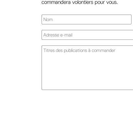
commandera volontiers pour vous.
A
l
t
e
r