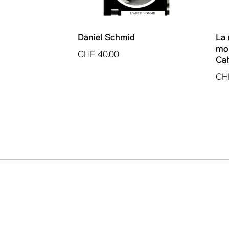
Daniel Schmid
La 
mon
CHF
40.00
Cah
CH