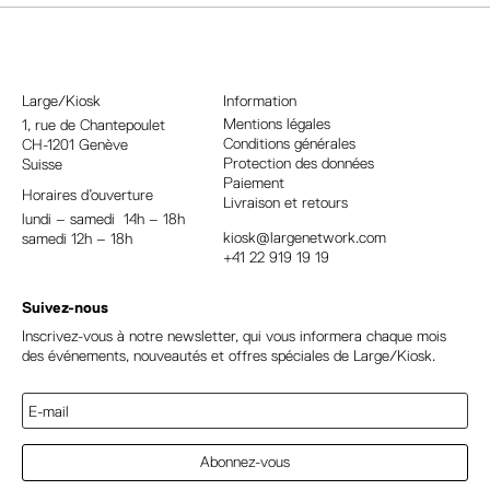
e
r
n
a
Large/Kiosk
Information
t
Mentions légales
1, rue
de Chantepoulet
Conditions générales
CH-1201 Genève
i
Protection des données
Suisse
v
Paiement
Horaires d’ouverture
e
Livraison et retours
lundi – samedi 14h – 18h
:
kiosk@largenetwork.com
samedi 12h – 18h
+41 22 919 19 19
Suivez-nous
Inscrivez-vous à notre newsletter, qui vous informera chaque mois
des événements, nouveautés et offres spéciales de Large/Kiosk.
Abonnez-vous