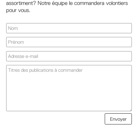
assortiment? Notre équipe le commandera volontiers
pour vous.
A
Envoyer
l
t