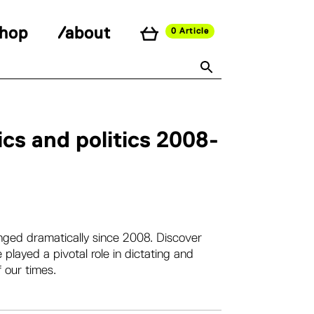
shop
/about
0 Article
cs and politics 2008-
nged dramatically since 2008. Discover
layed a pivotal role in dictating and
 our times.