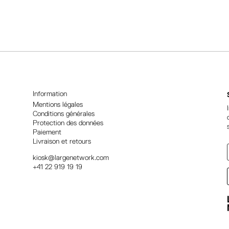
l
t
e
r
n
a
t
i
Information
v
Mentions légales
Conditions générales
e
Protection des données
:
Paiement
Livraison et retours
kiosk@largenetwork.com
+41 22 919 19 19