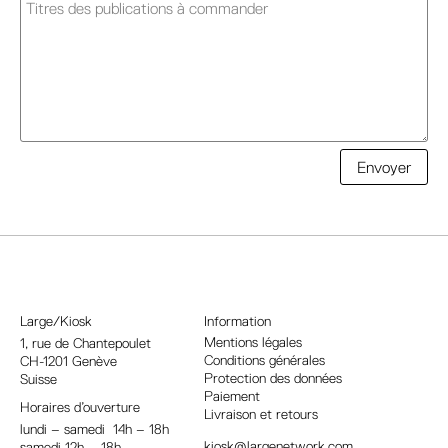
A
Envoyer
l
t
e
r
n
a
Large/Kiosk
Information
t
Mentions légales
1, rue
de Chantepoulet
Conditions générales
CH-1201 Genève
i
Protection des données
Suisse
v
Paiement
Horaires d’ouverture
e
Livraison et retours
lundi – samedi 14h – 18h
:
kiosk@largenetwork.com
samedi 12h – 18h