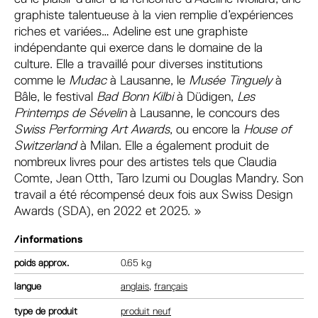
graphiste talentueuse à la vien remplie d’expériences
riches et variées… Adeline est une graphiste
indépendante qui exerce dans le domaine de la
culture. Elle a travaillé pour diverses institutions
comme le
Mudac
à Lausanne, le
Musée Tinguely
à
Bâle, le festival
Bad Bonn Kilbi
à Düdigen,
Les
Printemps de Sévelin
à Lausanne, le concours des
Swiss Performing Art Awards
, ou encore la
House of
Switzerland
à Milan. Elle a également produit de
nombreux livres pour des artistes tels que Claudia
Comte, Jean Otth, Taro Izumi ou Douglas Mandry. Son
travail a été récompensé deux fois aux Swiss Design
Awards (SDA), en 2022 et 2025. »
/informations
poids
0.65 kg
langue
anglais
,
français
type de produit
produit neuf