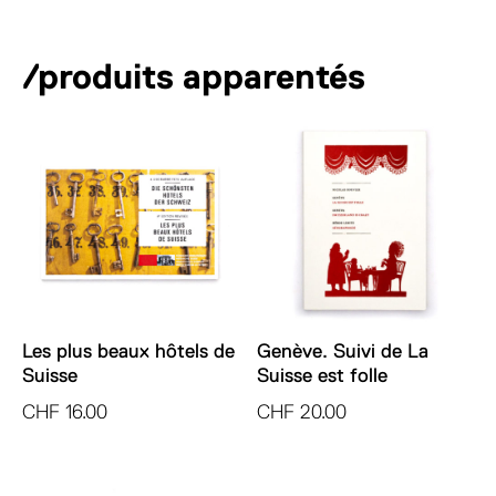
smart
n
traveller's
a
wine
/produits apparentés
t
guide
i
v
e
:
Les plus beaux hôtels de
Genève. Suivi de La
Suisse
Suisse est folle
CHF
16.00
CHF
20.00