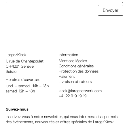
A
Envoyer
l
t
e
r
n
a
Large/Kiosk
Information
t
Mentions légales
1, rue
de Chantepoulet
Conditions générales
CH-1201 Genève
i
Protection des données
Suisse
v
Paiement
Horaires d’ouverture
e
Livraison et retours
lundi – samedi 14h – 18h
:
kiosk@largenetwork.com
samedi 12h – 18h
+41 22 919 19 19
Suivez-nous
Inscrivez-vous à notre newsletter, qui vous informera chaque mois
des événements, nouveautés et offres spéciales de Large/Kiosk.