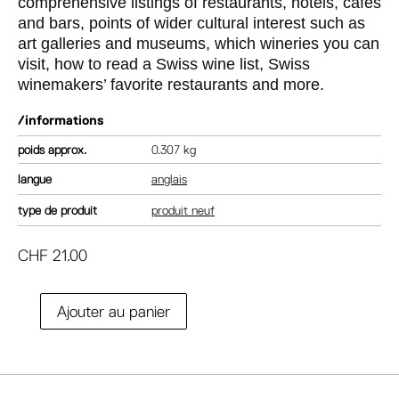
comprehensive listings of restaurants, hotels, cafés
and bars, points of wider cultural interest such as
art galleries and museums, which wineries you can
visit, how to read a Swiss wine list, Swiss
winemakers’ favorite restaurants and more.
/informations
poids
0.307 kg
langue
anglais
type de produit
produit neuf
CHF
21.00
A
Ajouter au panier
quantité
l
de
t
Switzerland:
e
the
r