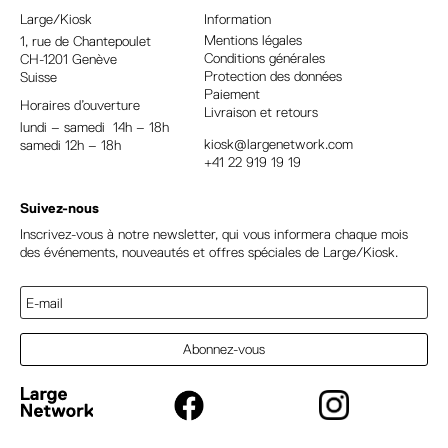
a
Large/Kiosk
Information
t
Mentions légales
1, rue
de Chantepoulet
Conditions générales
CH-1201 Genève
i
Protection des données
Suisse
v
Paiement
Horaires d’ouverture
e
Livraison et retours
lundi – samedi 14h – 18h
:
kiosk@largenetwork.com
samedi 12h – 18h
+41 22 919 19 19
Suivez-nous
Inscrivez-vous à notre newsletter, qui vous informera chaque mois
des événements, nouveautés et offres spéciales de Large/Kiosk.
Abonnez-vous