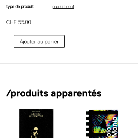
type de produit
produit neuf
CHF
55.00
A
Ajouter au panier
quantité
l
de
t
Wes
e
Anderson.
r
La
n
filmographie
a
intégrale
/produits apparentés
t
d'un
i
réalisateur
v
de
e
génie
: