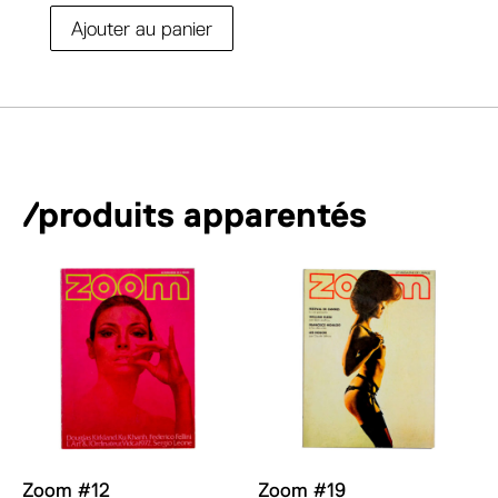
A
Ajouter au panier
quantité
l
de
t
Zoom
e
#59
r
n
a
/produits apparentés
t
i
v
e
:
Zoom #12
Zoom #19