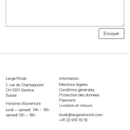
A
Envoyer
l
t
e
r
n
a
Large/Kiosk
Information
t
Mentions légales
1, rue
de Chantepoulet
Conditions générales
CH-1201 Genève
i
Protection des données
Suisse
v
Paiement
Horaires d’ouverture
e
Livraison et retours
lundi – samedi 14h – 18h
:
kiosk@largenetwork.com
samedi 12h – 18h
+41 22 919 19 19