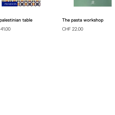
palestinian table
The pasta workshop
41.00
CHF
22.00