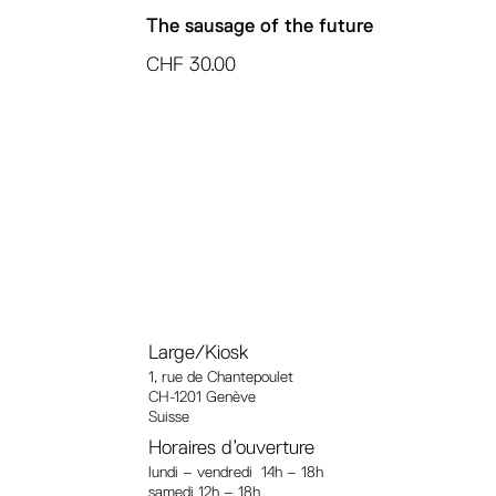
The sausage of the future
CHF
30.00
Large/Kiosk
1, rue
de Chantepoulet
CH-1201 Genève
Suisse
Horaires d’ouverture
lundi – vendredi 14h – 18h
samedi 12h – 18h