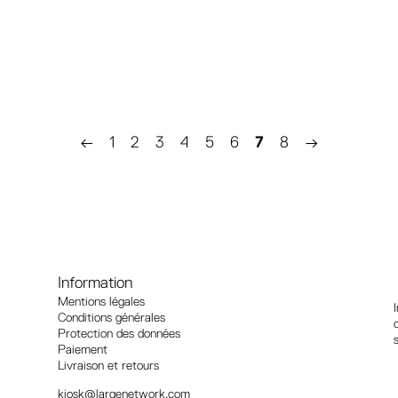
←
1
2
3
4
5
6
7
8
→
Information
Mentions légales
Conditions générales
Protection des données
Paiement
Livraison et retours
kiosk@largenetwork.com