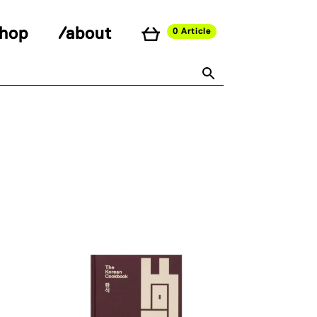
shop
/about
0 Article