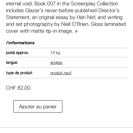
eternal void. Book 007 in the Screenplay Collection
includes Glazer’s never-before-published Director’s
Statement, an original essay by Hari Nef, and writing
and set photography by Niall O’Brien. Gloss laminated
cover with matte tip-in image. »
/informations
poids
1.4 kg
langue
anglais
type de produit
produit neuf
CHF
82.00
A
Ajouter au panier
quantité
l
de
t
A24
e
Under