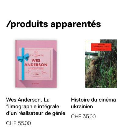
r
the
n
skin
a
/produits apparentés
t
i
v
e
:
Wes Anderson. La
Histoire du cinéma
filmographie intégrale
ukrainien
d’un réalisateur de génie
CHF
35.00
CHF
55.00