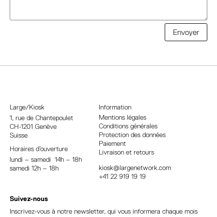
A
Envoyer
l
t
e
r
n
a
Large/Kiosk
Information
t
Mentions légales
1, rue
de Chantepoulet
Conditions générales
CH-1201 Genève
i
Protection des données
Suisse
v
Paiement
Horaires d’ouverture
e
Livraison et retours
lundi – samedi 14h – 18h
:
kiosk@largenetwork.com
samedi 12h – 18h
+41 22 919 19 19
Suivez-nous
Inscrivez-vous à notre newsletter, qui vous informera chaque mois