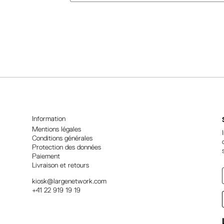
A
l
t
e
r
n
a
t
i
Information
v
Mentions légales
Conditions générales
e
Protection des données
:
Paiement
Livraison et retours
kiosk@largenetwork.com
+41 22 919 19 19