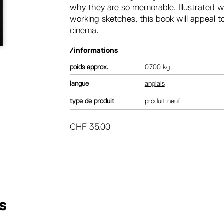
why they are so memorable. Illustrated wit
working sketches, this book will appeal t
cinema.
/informations
poids
0.700 kg
langue
anglais
type de produit
produit neuf
CHF
35.00
s