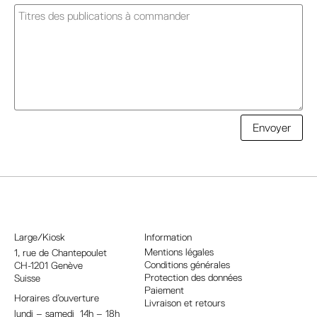
A
Envoyer
l
t
e
r
n
a
Large/Kiosk
Information
t
Mentions légales
1, rue
de Chantepoulet
Conditions générales
CH-1201 Genève
i
Protection des données
Suisse
v
Paiement
Horaires d’ouverture
e
Livraison et retours
lundi – samedi 14h – 18h