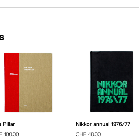
s
 Pillar
Nikkor annual 1976/77
F
100.00
CHF
48.00