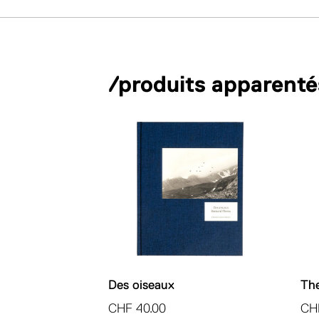
/produits apparenté
Des oiseaux
The
CHF
40.00
CH