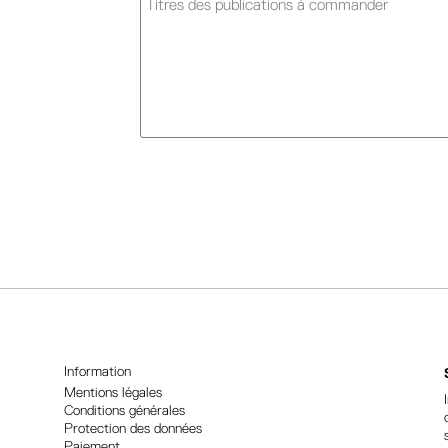
A
l
t
e
r
n
a
t
i
Information
v
Mentions légales
Conditions générales
e
Protection des données
:
Paiement