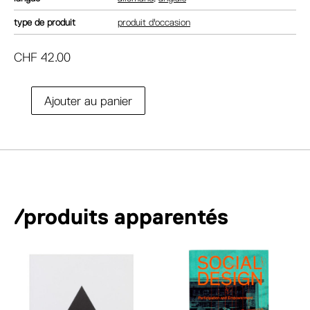
type de produit
produit d'occasion
CHF
42.00
A
Ajouter au panier
quantité
l
de
t
Dieter
e
Rams:
r
Less
n
but
a
better
/produits apparentés
t
i
v
e
: