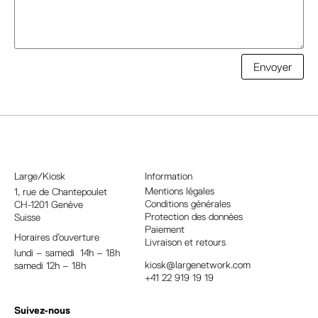
A
Envoyer
l
t
e
r
n
a
Large/Kiosk
Information
t
Mentions légales
1, rue
de Chantepoulet
Conditions générales
CH-1201 Genève
i
Protection des données
Suisse
v
Paiement
Horaires d’ouverture
e
Livraison et retours
lundi – samedi 14h – 18h
:
kiosk@largenetwork.com
samedi 12h – 18h
+41 22 919 19 19
Suivez-nous