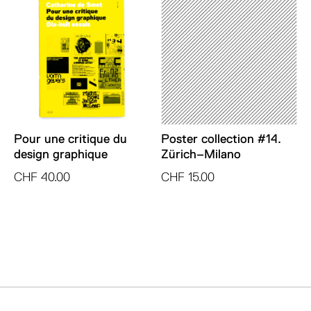
Pour une critique du
Poster collection #14.
design graphique
Zürich–Milano
CHF
40.00
CHF
15.00