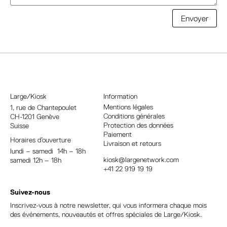
A
Envoyer
l
t
e
r
n
a
Large/Kiosk
Information
t
Mentions légales
1, rue
de Chantepoulet
Conditions générales
CH-1201 Genève
i
Protection des données
Suisse
v
Paiement
Horaires d’ouverture
e
Livraison et retours
lundi – samedi 14h – 18h
:
kiosk@largenetwork.com
samedi 12h – 18h
+41 22 919 19 19
Suivez-nous
Inscrivez-vous à notre newsletter, qui vous informera chaque mois
des événements, nouveautés et offres spéciales de Large/Kiosk.