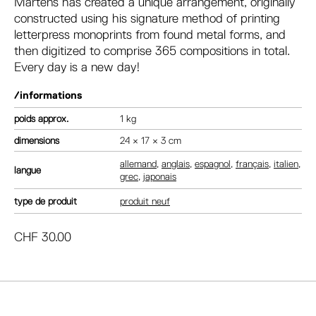
Martens has created a unique arrangement, originally
constructed using his signature method of printing
letterpress monoprints from found metal forms, and
then digitized to comprise 365 compositions in total.
Every day is a new day!
/informations
poids
1 kg
dimensions
24 × 17 × 3 cm
allemand
,
anglais
,
espagnol
,
français
,
italien
,
langue
grec
,
japonais
type de produit
produit neuf
CHF
30.00