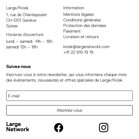
a
Large/Kiosk
Information
t
Mentions légales
1, rue
de Chantepoulet
Conditions générales
CH-1201 Genève
i
Protection des données
Suisse
v
Paiement
Horaires d’ouverture
e
Livraison et retours
lundi – samedi 14h – 18h
:
kiosk@largenetwork.com
samedi 12h – 18h
+41 22 919 19 19
Suivez-nous
Inscrivez-vous à notre newsletter, qui vous informera chaque mois
des événements, nouveautés et offres spéciales de Large/Kiosk.
Abonnez-vous