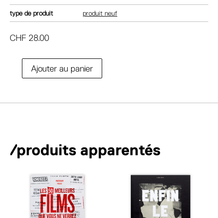
type de produit
produit neuf
CHF
28.00
A
Ajouter au panier
quantité
l
de
t
Sofia
e
Coppola
r
n
a
/produits apparentés
t
i
v
e
: