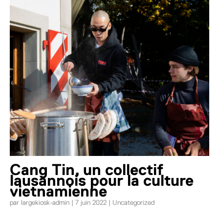
Cang Tin, un collectif
lausannois pour la culture
vietnamienne
par
largekiosk-admin
|
7 juin 2022
|
Uncategorized