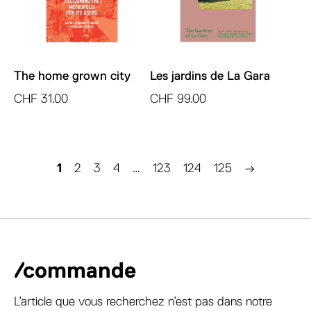
The home grown city
Les jardins de La Gara
CHF
31.00
CHF
99.00
1
2
3
4
…
123
124
125
→
/commande
L’article que vous recherchez n’est pas dans notre