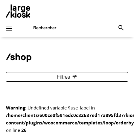
/shop
Filtres
Warning
: Undefined variable $use_label in
/home/clients/e00ce0f591edc0c82687ed17a895fd37/kio
content/plugins/woocommerce/templates/loop/orderby
on line
26